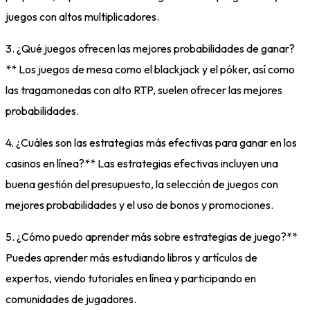
juegos con altos multiplicadores.
3. ¿Qué juegos ofrecen las mejores probabilidades de ganar?
** Los juegos de mesa como el blackjack y el póker, así como
las tragamonedas con alto RTP, suelen ofrecer las mejores
probabilidades.
4. ¿Cuáles son las estrategias más efectivas para ganar en los
casinos en línea?** Las estrategias efectivas incluyen una
buena gestión del presupuesto, la selección de juegos con
mejores probabilidades y el uso de bonos y promociones.
5. ¿Cómo puedo aprender más sobre estrategias de juego?**
Puedes aprender más estudiando libros y artículos de
expertos, viendo tutoriales en línea y participando en
comunidades de jugadores.