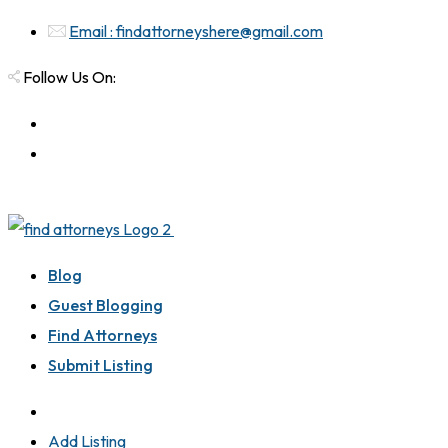
Email : findattorneyshere@gmail.com
Follow Us On:
Blog
Guest Blogging
Find Attorneys
Submit Listing
Add Listing