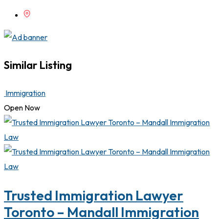
Similar Listing
Immigration
Open Now
Trusted Immigration Lawyer
Toronto – Mandall Immigration