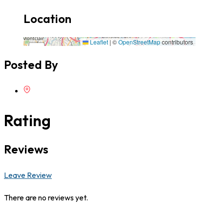
Location
California
Leaflet
|
©
OpenStreetMap
contributors
×
+
California
Posted By
−
Rating
Reviews
Leave Review
There are no reviews yet.