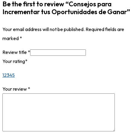
Be the first to review “Consejos para
Incrementar tus Oportunidades de Ganar”
Your email address will not be published.
Required fields are
marked
*
Review title
*
Your rating
*
1
2
3
4
5
Your review
*