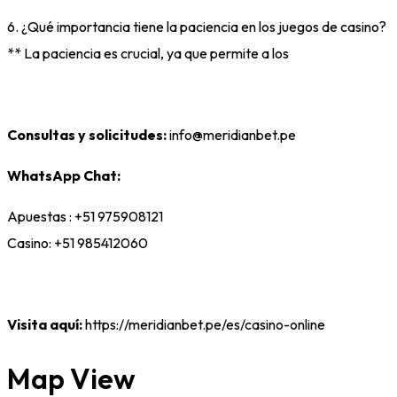
6. ¿Qué importancia tiene la paciencia en los juegos de casino?
** La paciencia es crucial, ya que permite a los
Consultas y solicitudes:
info@meridianbet.pe
WhatsApp Chat:
Apuestas : +51 975908121
Casino: +51 985412060
Visita aquí:
https://meridianbet.pe/es/casino-online
Map View