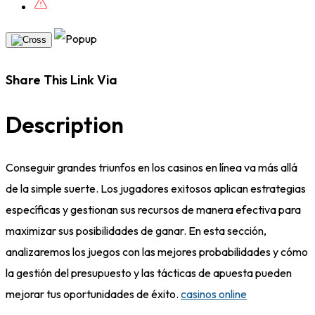
Share This Link Via
Description
Conseguir grandes triunfos en los casinos en línea va más allá
de la simple suerte. Los jugadores exitosos aplican estrategias
específicas y gestionan sus recursos de manera efectiva para
maximizar sus posibilidades de ganar. En esta sección,
analizaremos los juegos con las mejores probabilidades y cómo
la gestión del presupuesto y las tácticas de apuesta pueden
mejorar tus oportunidades de éxito.
casinos online